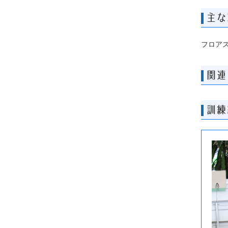
主な
フロア
関連
訓練