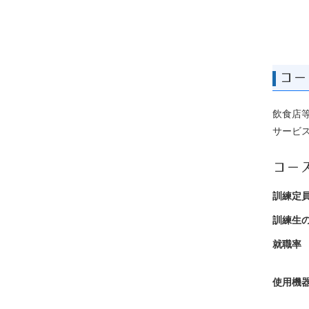
コー
飲食店
サービ
コー
訓練定
訓練生
就職率
使用機