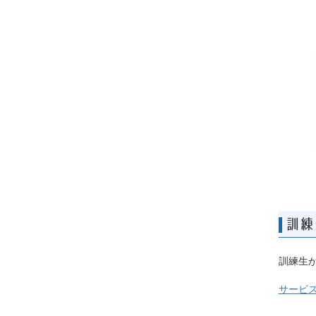
訓練
訓練生
サービ