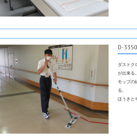
D-33
ダストク
が出来る
モップの
る。
ほうきと