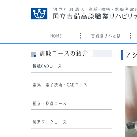
本
文
へ
移
ホーム
動
HOME
吉備職リハとは
す
る
訓練コースの紹介
ア
機械CADコース
電気・電子技術・CADコース
組立・検査コース
製造ワークコース