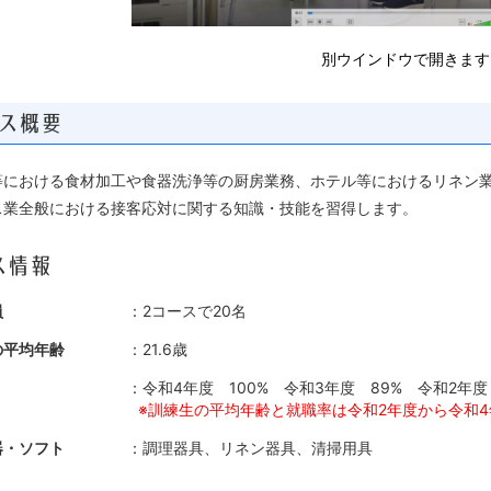
別ウインドウで開きます
ス概要
等における食材加工や食器洗浄等の厨房業務、ホテル等におけるリネン
ス業全般における接客応対に関する知識・技能を習得します。
ス情報
員
：2コースで20名
の平均年齢
：21.6歳
：令和4年度 100% 令和3年度 89% 令和2年度 
※訓練生の平均年齢と就職率は令和2年度から令和4
器・ソフト
：調理器具、リネン器具、清掃用具